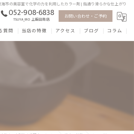
東海市の美容室で化学の力を利用したカラー剤 | 指通り滑らかな仕上がり
052-908-6838
お問い合わせ・ご予約
TSUYA_IRO 上飯田南店
る質問
当店の特徴
アクセス
ブログ
コラム
白髪染め
ツヤイロ 東海市店
髪質
TSUYA_IRO 上飯田南店
カラー剤
薬剤
トリートメント