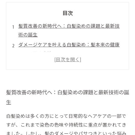
目次
髪質改善の新時代へ：白髪染めの課題と最新技
術の誕生
ダメージケアを叶える白髪染め：髪本来の健康
を取り戻す方法
最新成分が導く自然なツヤ：髪質改善白髪染め
の秘密
美容室での最新導入事例紹介：髪に優しい白髪
染めの効果とは
髪質改善の新時代へ：白髪染めの課題と最新技術の誕
理想の仕上がりへ：髪質改善に注目した白髪染
生
め技術のまとめ
白髪染めは多くの方にとって日常的なヘアケアの一部で
白髪染めと髪質改善の未来：あなたの髪に優し
すが、これまで染色の色味や持続性に重点が置かれてき
い選択とは？
ました。しかし、髪のダメージやパサつきといった悩み